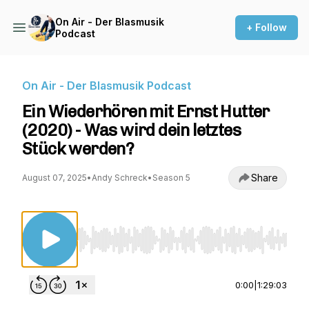
On Air - Der Blasmusik
+ Follow
Podcast
On Air - Der Blasmusik Podcast
Ein Wiederhören mit Ernst Hutter
(2020) - Was wird dein letztes
Stück werden?
Share
August 07, 2025
•
Andy Schreck
•
Season 5
Use Left/Right to seek, Home/End to jump to st
0:00
|
1:29:03