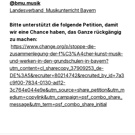
@bmu.musik
Landesverband Musikunterricht Bayern
Bitte unterstützt die folgende Petition, damit
wir eine Chance haben, das Ganze rückgängig
zu machen:
https://www.change.org/p/stoppe-die-
zusammenlegung-der-f%C3%A4cher-kunst-musik-
und-werken-in-den-grundschulen-in-bayern?
utm_content=cl_sharecopy_37909253_de-
DE%3A5&recruiter=80214742&recruited_by_id=7a3
c9f00-7834-0130-ad12-
3c764e044e9e&utm_source=share_petition&utm_m
edium=copylink&utm_campaign=psf_combo_share_
message&utm_term=psf_combo_share_initial