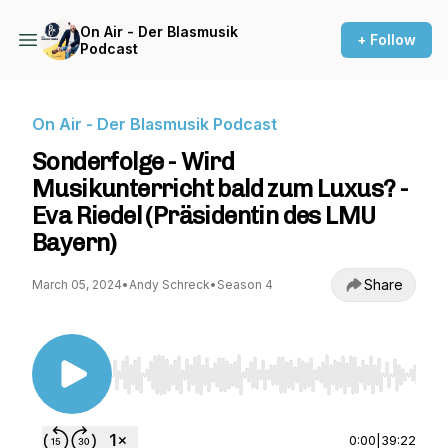
On Air - Der Blasmusik
+ Follow
Podcast
On Air - Der Blasmusik Podcast
Sonderfolge - Wird
Musikunterricht bald zum Luxus? -
Eva Riedel (Präsidentin des LMU
Bayern)
Share
March 05, 2024
•
Andy Schreck
•
Season 4
Use Left/Right to seek, Home/End to jump to st
0:00
|
39:22